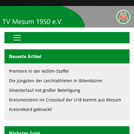
Home
Neueste Artikel
OGS
Premiere in der 4x50m-Staffel
Vereinsjugend
Die Jüngsten der Leichtathleten in Ibbenbüren
Über uns
Silvesterlauf mit großer Beteiligung
Kreismeisterin im Crosslauf der U18 kommt aus Mesum
Videos
Kreisrekord geknackt!
Vereinsnews
Abteilungen
Nächstes Spiel