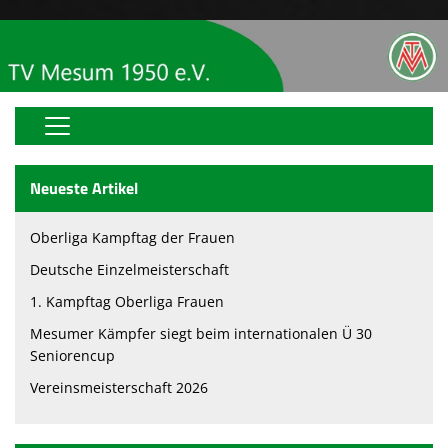
Home
Neueste Artikel
OGS
Oberliga Kampftag der Frauen
Vereinsjugend
Deutsche Einzelmeisterschaft
Über uns
1. Kampftag Oberliga Frauen
Mesumer Kämpfer siegt beim internationalen Ü 30
Videos
Seniorencup
Vereinsnews
Vereinsmeisterschaft 2026
Abteilungen